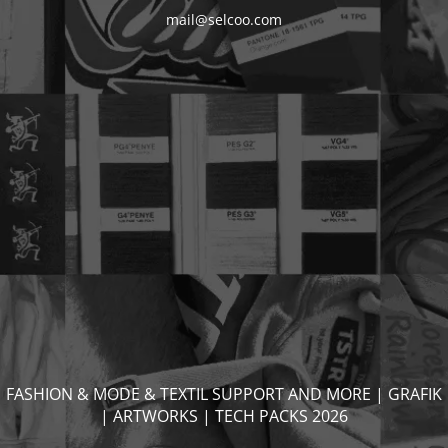
mail@selcoo.com
FASHION & MODE & TEXTIL SUPPORT AND MORE | GRAFIK
| ARTWORKS | TECH PACKS 2026